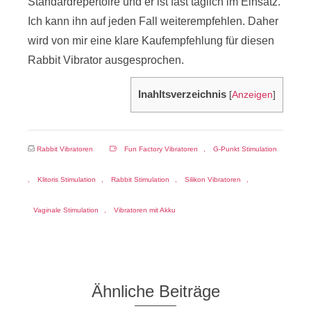
Standardrepertoire und er ist fast täglich im Einsatz.
Ich kann ihn auf jeden Fall weiterempfehlen. Daher
wird von mir eine klare Kaufempfehlung für diesen
Rabbit Vibrator ausgesprochen.
Inahltsverzeichnis
[
Anzeigen
]
Rabbit Vibratoren
Fun Factory Vibratoren
,
G-Punkt Stimulation
,
Klitoris Stimulation
,
Rabbit Stimulation
,
Silikon Vibratoren
,
Vaginale Stimulation
,
Vibratoren mit Akku
Ähnliche Beiträge