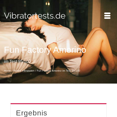
Vibratortests.de
Fun Factory Amorino
im Test 95/100
Home
/
Rabbit Vibratoren
/
Fun Factory Amorino im Test 95/100
Ergebnis